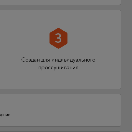
3
Создан для индивидуального
прослушивания
здние