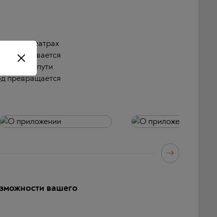
 разных театрах
разворачивается
никами на пути
род превращается
озможности вашего