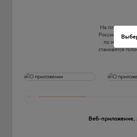
На платформе п
России. Каждый
Выбер
по мере того,
становятся голо
Веб-приложение, 