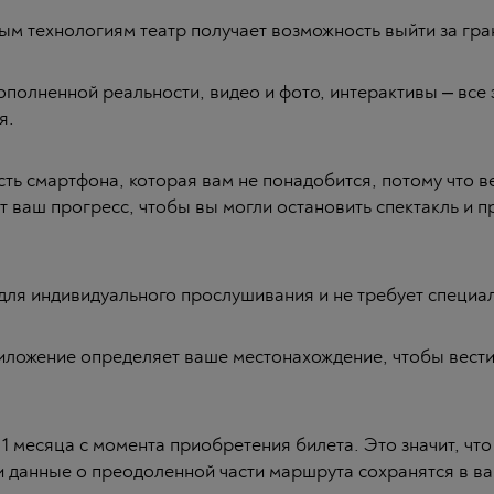
м технологиям театр получает возможность выйти за грани
ополненной реальности, видео и фото, интерактивы – все 
я.
ть смартфона, которая вам не понадобится, потому что в
т ваш прогресс, чтобы вы могли остановить спектакль и 
для индивидуального прослушивания и не требует специа
иложение определяет ваше местонахождение, чтобы вести
 1 месяца с момента приобретения билета. Это значит, чт
и данные о преодоленной части маршрута сохранятся в в