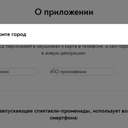
О приложении
редставлен каталог спектаклей-променадов, созданных в
 променад проходит по определенному маршруту: сюжет 
ите город
 как вы продвигаетесь от одной локации к другой. Провод
са персонажей в наушниках и карта в телефоне, а сам го
в живую декорацию.
запускающее спектакли-променады, использует в
смартфона: