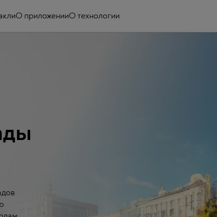
акли
О приложении
О технологии
ады
адов
ю
родам