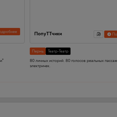
одробнее
ПопуТТчики
По
Пермь
Театр-Театр
и”
80 личных историй. 80 голосов реальных пасса
электричек.