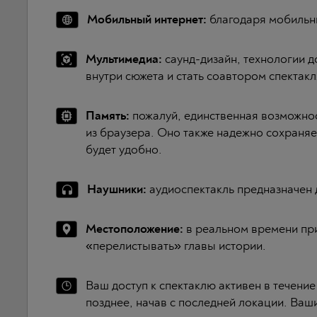
Мобильный интернет
:
благодаря мобильны
Мультимедиа
:
саунд-дизайн, технологии д
внутри сюжета и стать соавтором спектакл
Память
:
пожалуй, единственная возможнос
из браузера. Оно также надежно сохраняе
будет удобно.
Наушники
:
аудиоспектакль предназначен 
Местоположение
:
в реальном времени пр
«перелистывать» главы истории.
Ваш доступ к спектаклю активен в течение
позднее, начав с последней локации. Ваш