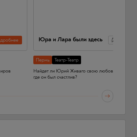
Юра и Лара были здесь
дробнее
По
Пермь
Театр-Театр
жиров
Найдет ли Юрий Живаго свою любовь? Вернется 
где он был счастлив?